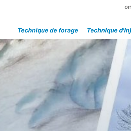
Off
Technique de forage
Technique d'in
chnique
Service
injection
Service / Réparations
Pompes à immersion
Appareils en location
Solutions spéciales