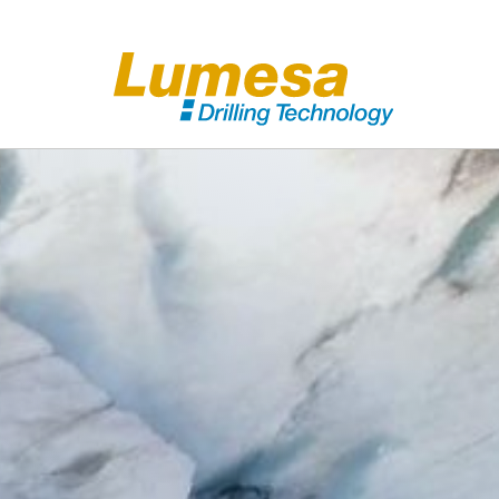
Technique de
Te
forage
d'
Mounty® Glissières de forage
portables
Glissières de forage
Centrales hydrauliques