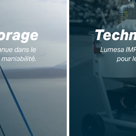
forage
Techn
nue dans le
Lumesa IMP 
 maniabilité.
pour l