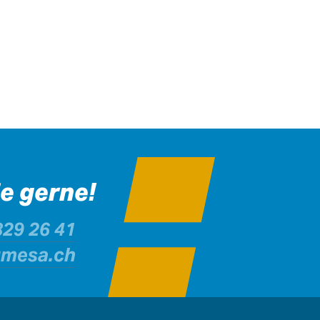
ie gerne!
829 26 41
umesa.ch