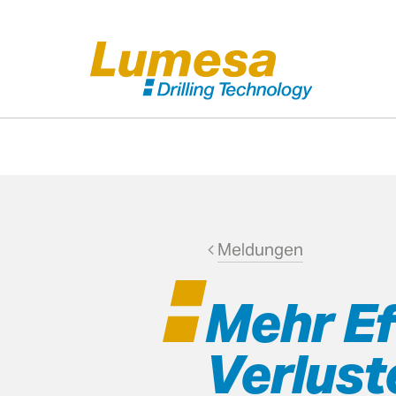
Bohrtechnik
Injekt
techn
Meldungen
Tragbare Mounty®
IMP E
Lafetten
Mehr Ef
Anbaulafetten
Verlust
Hydraulikaggregate