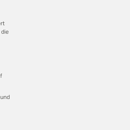
rt
 die
f
 und