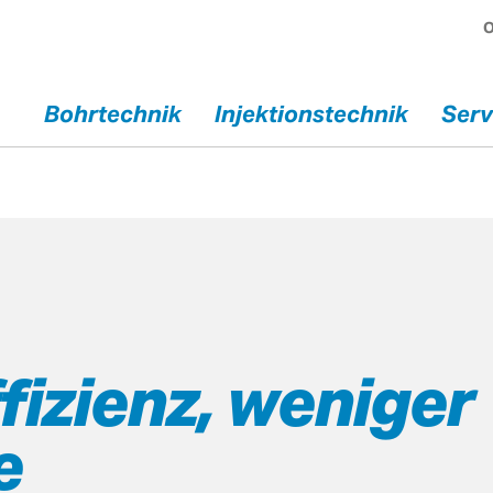
O
Bohrtechnik
Injektions­technik
Serv
ions­
Service
Über
ik
Service / Reparaturen
Geschicht
Wasserpumpen
Offene Ste
fizienz, weniger
Mietgeräte
Team
Sonderlösungen
Öffnungsz
e
Kontakt