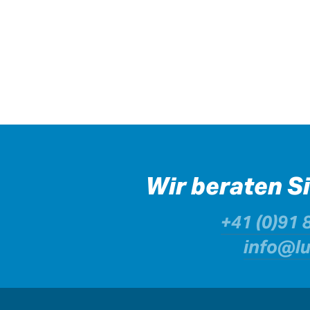
Wir beraten S
+41 (0)91 
info@l