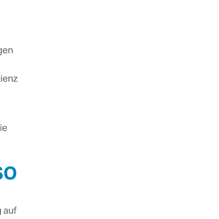
gen
zienz
ie
SO
 auf