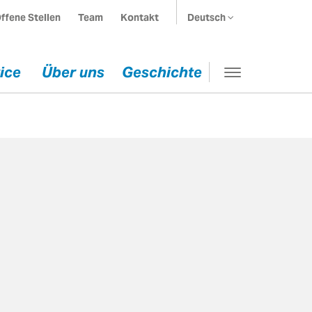
ffene Stellen
Team
Kontakt
Deutsch
ice
Über uns
Geschichte
Toggle
navigation
 uns
Geschichte
e
llen
eiten